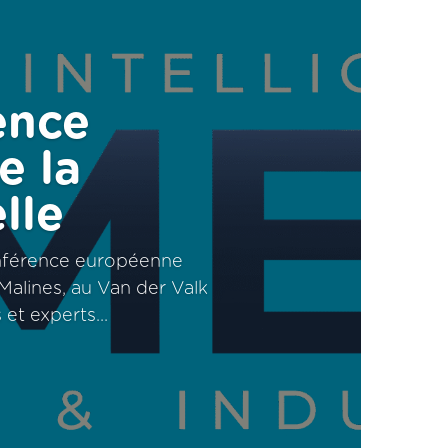
ence
e la
lle
onférence européenne
à Malines, au Van der Valk
et experts...