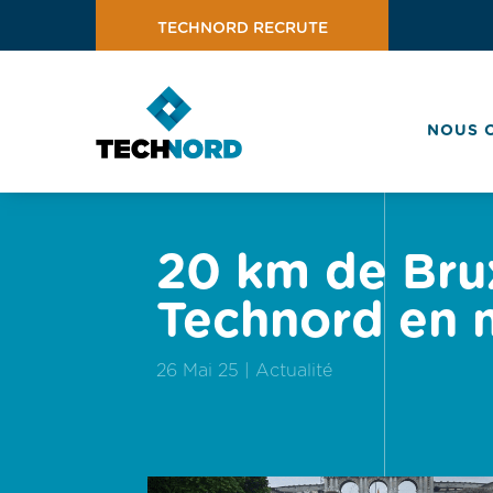
TECHNORD RECRUTE
NOUS 
20 km de Brux
Technord en
26 Mai 25
Actualité