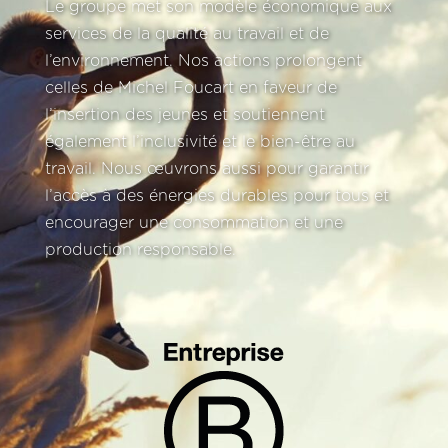
Le groupe met son modèle économique aux
services de la qualité au travail et de
l’environnement. Nos actions prolongent
celles de Michel Foucart en faveur de
l’insertion des jeunes et soutiennent
également l’inclusivité et le bien-être au
travail. Nous œuvrons aussi pour garantir
l’accès à des énergies durables pour tous et
encourager une consommation et une
production responsable.