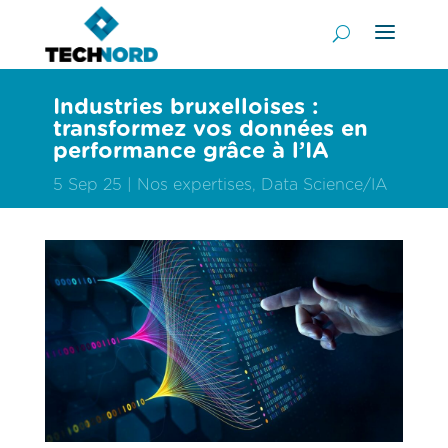
Industries bruxelloises :
transformez vos données en
performance grâce à l’IA
5 Sep 25
Nos expertises
,
Data Science/IA