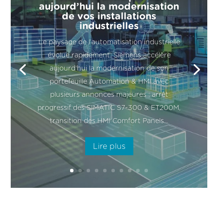
aujourd’hui la modernisation
de vos installations
industrielles
Le paysage de l’automatisation industrielle
évolue rapidement. Siemens accélère
aujourd’hui la modernisation de son
portefeuille Automation & HMI avec
plusieurs annonces majeures : arrêt
progressif des SIMATIC S7-300 & ET200M,
transition des HMI Comfort Panels...
Lire plus