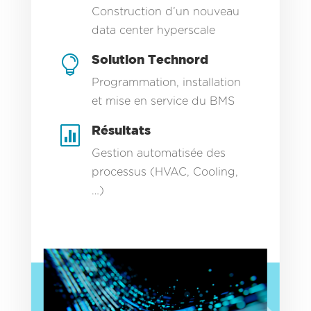
Construction d’un nouveau
data center hyperscale
Solution Technord

Programmation, installation
et mise en service du BMS
Résultats

Gestion automatisée des
processus (HVAC, Cooling,
…)